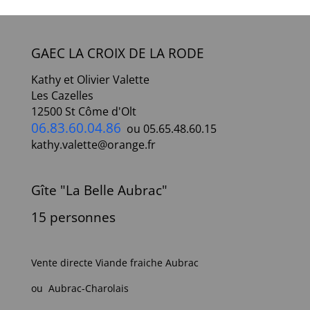
GAEC LA CROIX DE LA RODE
Kathy et Olivier Valette
Les Cazelles
12500 St Côme d'Olt
06.83.60.04.86
ou 05.65.48.60.15
kathy.valette@orange.fr
Gîte "La Belle Aubrac"
15 personnes
Vente directe Viande fraiche Aubrac
ou Aubrac-Charolais