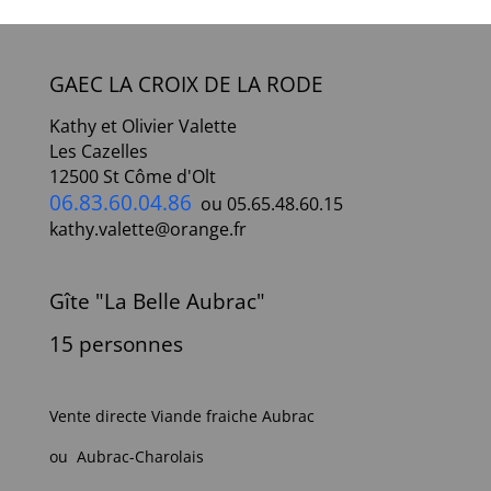
GAEC LA CROIX DE LA RODE
Kathy et Olivier Valette
Les Cazelles
12500 St Côme d'Olt
06.83.60.04.86
ou 05.65.48.60.15
kathy.valette@orange.fr
Gîte "La Belle Aubrac"
15 personnes
Vente directe Viande fraiche Aubrac
ou Aubrac-Charolais