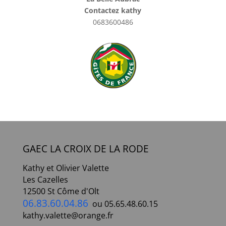
Contactez kathy
0683600486
GAEC LA CROIX DE LA RODE
Kathy et Olivier Valette
Les Cazelles
12500 St Côme d'Olt
06.83.60.04.86
ou 05.65.48.60.15
kathy.valette@orange.fr