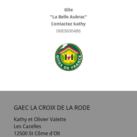
Gîte
"La Belle Aubrac"
Contactez kathy
0683600486
GAEC LA CROIX DE LA RODE
Kathy et Olivier Valette
Les Cazelles
12500 St Côme d'Olt