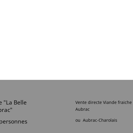
e "La Belle
Vente directe Viande fraiche
brac"
Aubrac
ou Aubrac-Charolais
 personnes