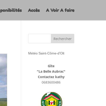
ponibilités
Accès
A Voir A faire
Météo Saint-Côme-d'Olt
Gîte
"La Belle Aubrac"
Contactez kathy
0683600486