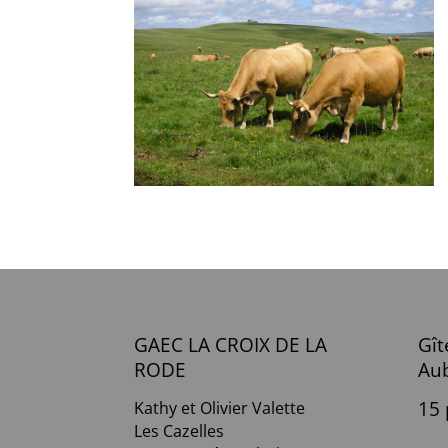
GAEC LA CROIX DE LA
Gît
RODE
Au
15
Kathy et Olivier Valette
Les Cazelles