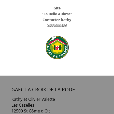
Gîte
"La Belle Aubrac"
Contactez kathy
0683600486
GAEC LA CROIX DE LA RODE
Kathy et Olivier Valette
Les Cazelles
12500 St Côme d'Olt