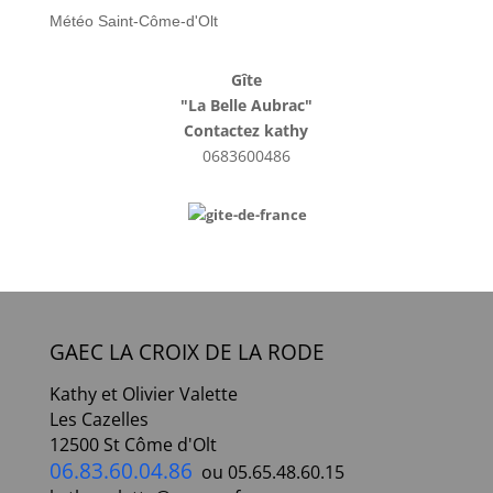
Météo Saint-Côme-d'Olt
Gîte
"La Belle Aubrac"
Contactez kathy
0683600486
GAEC LA CROIX DE LA RODE
Kathy et Olivier Valette
Les Cazelles
12500 St Côme d'Olt
06.83.60.04.86
ou 05.65.48.60.15