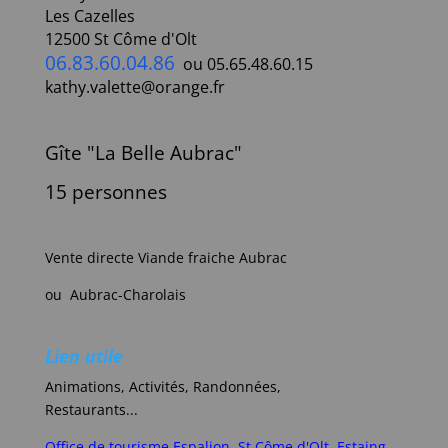
Les Cazelles
12500 St Côme d'Olt
06.83.60.04.86
ou 05.65.48.60.15
kathy.valette@orange.fr
Gîte "La Belle Aubrac"
15 personnes
Vente directe Viande fraiche Aubrac
ou Aubrac-Charolais
Lien utile
Animations, Activités, Randonnées,
Restaurants...
Office de tourisme Espalion, St Côme d'Olt, Estaing