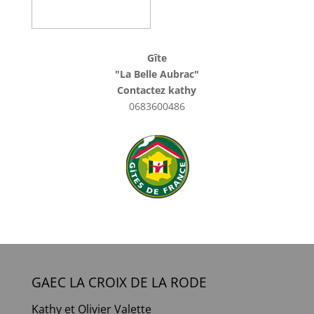
Gîte
"La Belle Aubrac"
Contactez kathy
0683600486
GAEC LA CROIX DE LA RODE
Kathy et Olivier Valette